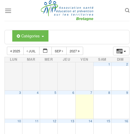
Passer
au
contenu
Catégories
2025
JUIL
SEP
2027
LUN
MAR
MER
JEU
VEN
SAM
DIM
1
2
3
4
5
6
7
8
9
10
11
12
13
14
15
16