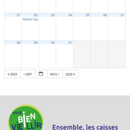
21
22
23
24
25
26
27
Atelier Nutrition – Langrolay-sur-Rance (22)
9 h 30 min
28
29
30
31
2023
SEP
NOV
2025